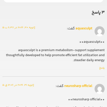
3 پاسخ
ژانویه 30, 2026 در 8:37 ب.ظ
aquasculpt
گفت:
**aquasculpt**
aquasculpt is a premium metabolism-support supplement
thoughtfully developed to help promote efficient fat utilization and
steadier daily energy.
پاسخ
ژانویه 31, 2026 در 12:06 ق.ظ
neurosharp official
گفت:
**neurosharp official**