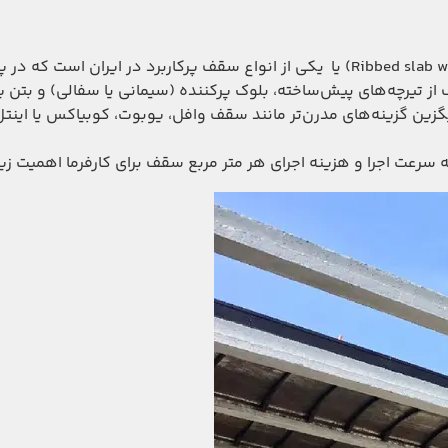
سقف تیرچه بلوک به انگلیسی( Joist-Block Slab یاRibbed slab with blocks) یا یکی از انواع سقف پرکاربرد در ایران ا
از تیرچه‌های پیش‌ساخته، بلوک پرکننده (سیمانی یا سفالی) و بتن
یگزین گزینه‌های مدرن‌تر مانند سقف وافل، یوبوت، کوبیاکس یا این
سرعت اجرا و هزینه اجرای هر متر مربع سقف برای کارفرما اهمیت زیا