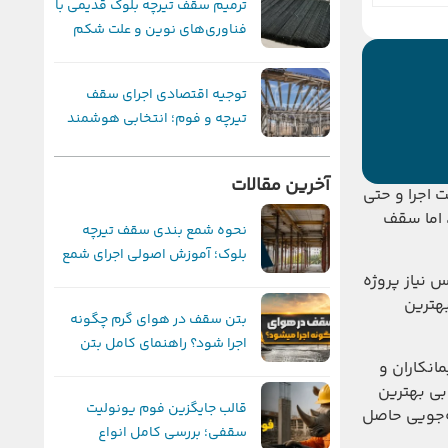
ترمیم سقف تیرچه بلوک قدیمی با
فناوری‌های نوین و علت شکم
دادن سقف
توجیه اقتصادی اجرای سقف
تیرچه و فوم؛ انتخابی هوشمند
برای پیمانکاران حرفه‌ای در شیراز
آخرین مقالات
 اجرا و حتی
 اما سقف
نحوه شمع بندی سقف تیرچه
بلوک؛ آموزش اصولی اجرای شمع
بندی برای جلوگیری از نشست و
 نیاز پروژه
ترک سقف
بهترین
بتن سقف در هوای گرم چگونه
اجرا شود؟ راهنمای کامل بتن
سقف وافل ۱۴۰۴ بیش از پیش برای پیمانکاران و
ریزی سقف در دمای بالا
بی بهترین
قالب جایگزین فوم یونولیت
ه‌جویی حاصل
سقفی؛ بررسی کامل انواع